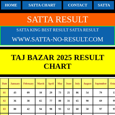
HOME
SATTA CHART
CONTACT
SATTA
SATTA RESULT
SATTA KING BEST RESULT SATTA RESULT
WWW.SATTA-NO-RESULT.COM
TAJ BAZAR 2025 RESULT
CHART
Date
January
February
March
April
May
June
July
August
September
Oct
01
43
09
10
29
73
25
86
54
79
1
02
36
38
65
77
80
31
65
90
69
9
03
80
42
94
98
93
12
60
58
97
9