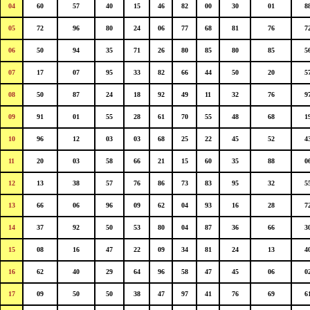
04
60
57
40
15
46
82
00
30
01
8
05
72
96
80
24
06
77
68
81
76
7
06
50
94
35
71
26
80
85
80
85
5
07
17
07
95
33
82
66
44
50
20
5
08
50
87
24
18
92
49
11
32
76
9
09
91
01
55
28
61
70
55
48
68
1
10
96
12
03
03
68
25
22
45
52
4
11
20
03
58
66
21
15
60
35
88
0
12
13
38
57
76
86
73
83
95
32
5
13
66
06
96
09
62
04
93
16
28
7
14
37
92
50
53
80
04
87
36
66
3
15
08
16
47
22
09
34
81
24
13
4
16
62
40
29
64
96
58
47
45
06
0
17
09
50
50
38
47
97
41
76
69
6