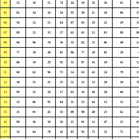
04
13
18
51
74
44
10
34
26
65
8
05
82
34
16
34
95
38
11
20
06
5
06
56
12
51
64
87
03
29
22
29
1
07
89
21
33
27
62
65
21
81
89
8
08
60
96
19
56
35
82
51
86
48
2
09
77
18
48
81
86
77
20
82
20
--
10
86
10
29
92
31
07
45
10
63
5
11
68
62
96
71
14
63
42
24
79
1
12
10
51
31
25
55
52
23
20
10
7
13
99
25
29
17
65
19
49
20
09
7
14
13
86
95
64
11
53
64
15
51
5
15
21
01
45
32
80
98
48
21
62
2
16
90
36
10
56
15
01
12
47
25
8
17
14
64
78
42
85
92
72
22
75
2